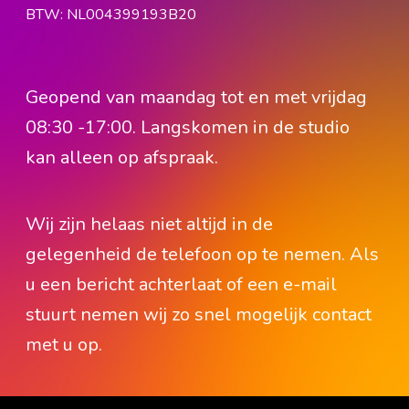
BTW: NL004399193B20
Geopend van maandag tot en met vrijdag
08:30 -17:00. Langskomen in de studio
kan alleen op afspraak.
Wij zijn helaas niet altijd in de
gelegenheid de telefoon op te nemen. Als
u een bericht achterlaat of een e-mail
stuurt nemen wij zo snel mogelijk contact
met u op.