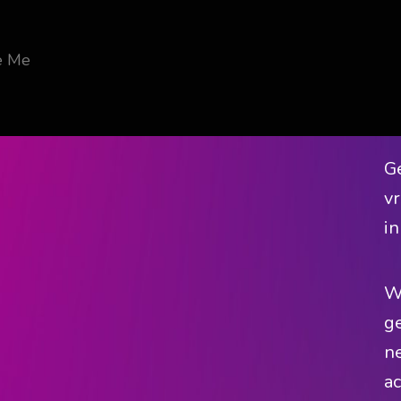
le Me
G
v
in
Wi
g
n
ac