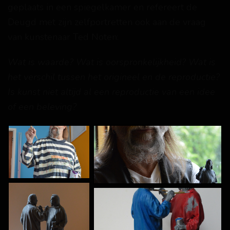
geplaats in een spiegelkamer en refereert de
Deugd met zijn zelfportretten ook aan de vraag
van kunstenaar Ted Noten:
Wat is waarde? Wat is oorspronkelijkheid? Wat is
het verschil tussen het origineel en de reproductie?
Is kunst niet altijd al een reproductie van een idee
of een beleving?