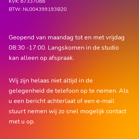
KVK: 87337088
BTW: NL004399193B20
Geopend van maandag tot en met vrijdag
08:30 -17:00. Langskomen in de studio
kan alleen op afspraak.
Wij zijn helaas niet altijd in de
gelegenheid de telefoon op te nemen. Als
u een bericht achterlaat of een e-mail
stuurt nemen wij zo snel mogelijk contact
met u op.