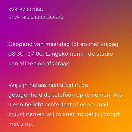
KVK: 87337088
BTW: NL004399193B20
Geopend van maandag tot en met vrijdag
08:30 -17:00. Langskomen in de studio
kan alleen op afspraak.
Wij zijn helaas niet altijd in de
gelegenheid de telefoon op te nemen. Als
u een bericht achterlaat of een e-mail
stuurt nemen wij zo snel mogelijk contact
met u op.