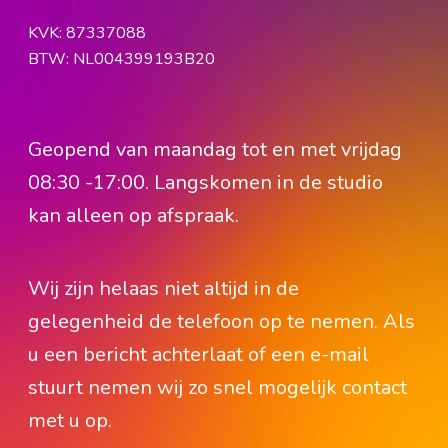
KVK: 87337088
BTW: NL004399193B20
Geopend van maandag tot en met vrijdag
08:30 -17:00. Langskomen in de studio
kan alleen op afspraak.
Wij zijn helaas niet altijd in de
gelegenheid de telefoon op te nemen. Als
u een bericht achterlaat of een e-mail
stuurt nemen wij zo snel mogelijk contact
met u op.